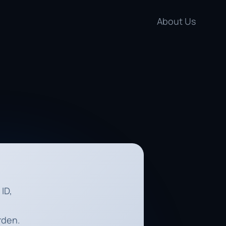
About Us
D, 
den. 